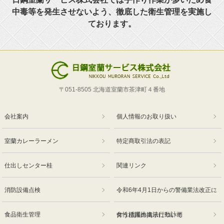
中毒等を発生させないよう、徹底した衛生管理を実施し
ております。
〒051-8505 北海道室蘭市茶津町４番地
会社案内
個人情報のお取り扱い
室蘭カレーラーメン
特定商取引法の表記
仕出しセンター桂
関連リンク
消防設備点検
令和6年4月1日からの警備業法改正に
食品衛生管理
女性活躍推進法行動計画
伴う標識の掲示について